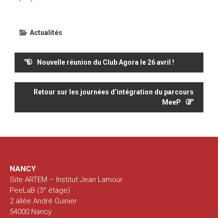
Actualités
Navigation
Nouvelle réunion du Club Agora le 26 avril !
de
l’article
Retour sur les journées d’intégration du parcours
MeeP
NANCY
Site ARTEM – Institut Jean Lamour
PeeLaB (3° étage)
2 allée André Guinier
54000 Nancy