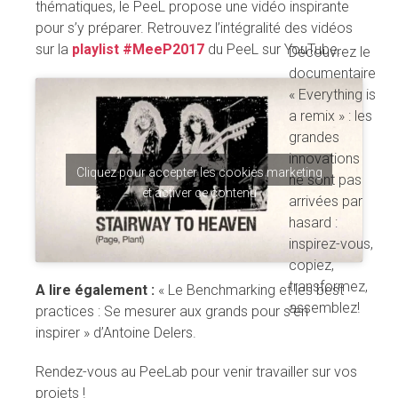
thématiques, le PeeL propose une vidéo inspirante
pour s’y préparer. Retrouvez l’intégralité des vidéos
sur la
playlist #MeeP2017
du PeeL sur YouTube.
Découvrez le
documentaire
« Everything is
a remix » : les
grandes
innovations
Cliquez pour accepter les cookies marketing
ne sont pas
et activer ce contenu
arrivées par
hasard :
inspirez-vous,
copiez,
transformez,
A lire également :
« Le Benchmarking et les best
assemblez!
practices : Se mesurer aux grands pour s’en
inspirer » d’Antoine Delers.
Rendez-vous au PeeLab pour venir travailler sur vos
projets !