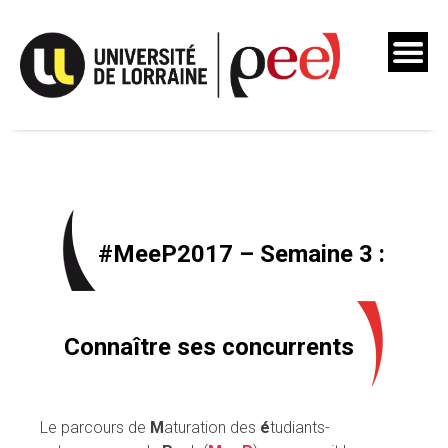
Skip
to
content
#MeeP2017 – Semaine 3 :
Connaître ses concurrents
Le parcours de
M
aturation des
é
tudiants-