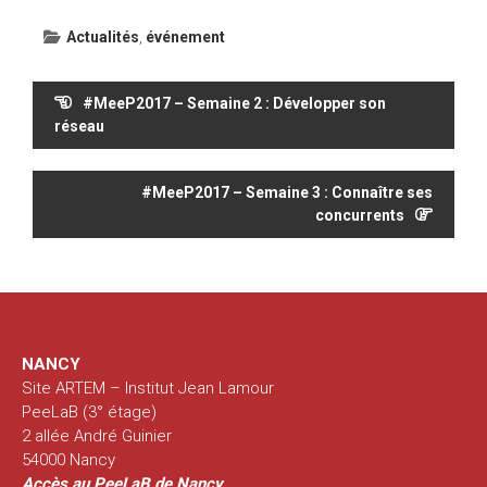
Actualités
,
événement
Navigation
#MeeP2017 – Semaine 2 : Développer son
de
réseau
l’article
#MeeP2017 – Semaine 3 : Connaître ses
concurrents
NANCY
Site ARTEM – Institut Jean Lamour
PeeLaB (3° étage)
2 allée André Guinier
54000 Nancy
Accès au PeeLaB de Nancy