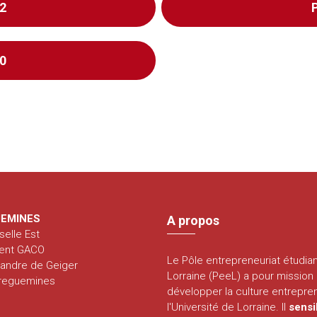
2
0
EMINES
A propos
selle Est
ent GACO
Le Pôle entrepreneuriat étudia
xandre de Geiger
Lorraine (PeeL) a pour mission
rreguemines
développer la culture entrepren
l'Université de Lorraine. Il
sensi