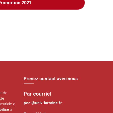
Promotion 2021
Prenez contact avec nous
nt de
Par courriel
 de
peel@univ-lorraine.fr
euriale à
bilise
à