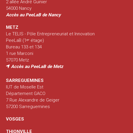
2 allée André Guinier
54000 Nancy
Accès au PeeLaB de Nancy
METZ
Le TELIS - Pôle Entrepreneuriat et Innovation
PeeLaB (1ᵉʳ étage)
Bureau 133 et 134
1 rue Marconi
57070 Metz
Accès au PeeLaB de Metz
SARREGUEMINES
IUT de Moselle Est
Département GACO
7 Rue Alexandre de Geiger
57200 Sarreguemines
VOSGES
THIONVILLE