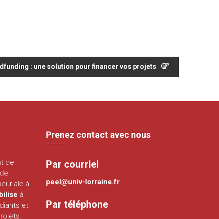
dfunding : une solution pour financer vos projets
Prenez contact avec nous
nt de
Par courriel
 de
peel@univ-lorraine.fr
euriale à
bilise
à
Par téléphone
diants et
rojets.