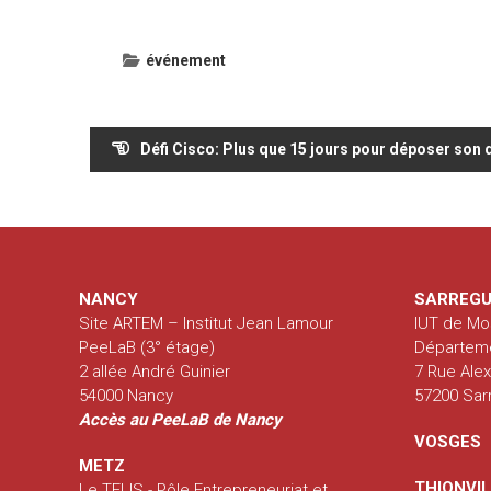
événement
Navigation
Défi Cisco: Plus que 15 jours pour déposer son
de
l’article
NANCY
SARREGU
Site ARTEM – Institut Jean Lamour
IUT de Mo
PeeLaB (3° étage)
Départem
2 allée André Guinier
7 Rue Ale
54000 Nancy
57200 Sa
Accès au PeeLaB de Nancy
VOSGES
METZ
THIONVI
Le TELIS - Pôle Entrepreneuriat et