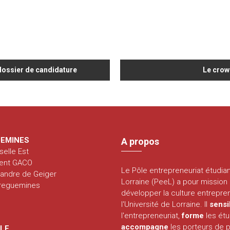
 dossier de candidature
Le crow
EMINES
A propos
selle Est
ent GACO
Le Pôle entrepreneuriat étudia
xandre de Geiger
Lorraine (PeeL) a pour mission
rreguemines
développer la culture entrepren
l'Université de Lorraine. Il
sensi
l'entrepreneuriat,
forme
les étu
accompagne
les porteurs de p
LLE