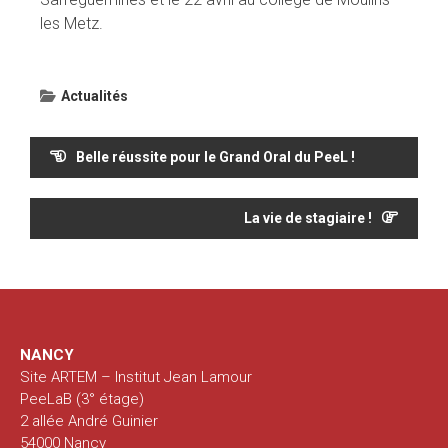
les Metz.
Actualités
Navigation
Belle réussite pour le Grand Oral du PeeL !
de
l’article
La vie de stagiaire !
NANCY
Site ARTEM – Institut Jean Lamour
PeeLaB (3° étage)
2 allée André Guinier
54000 Nancy