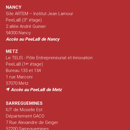
NANCY
Site ARTEM – Institut Jean Lamour
PeeLaB (3° étage)
2 allée André Guinier
54000 Nancy
Accès au PeeLaB de Nancy
METZ
Le TELIS - Pôle Entrepreneuriat et Innovation
PeeLaB (1ᵉʳ étage)
Bureau 133 et 134
1 rue Marconi
57070 Metz
Accès au PeeLaB de Metz
SARREGUEMINES
IUT de Moselle Est
Département GACO
7 Rue Alexandre de Geiger
57200 Sarreguemines