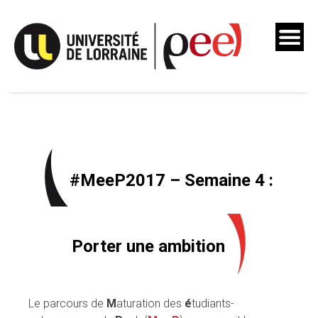
Skip
to
content
#MeeP2017 – Semaine 4 :
Porter une ambition
Le parcours de
M
aturation des
é
tudiants-