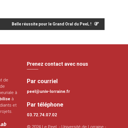
Belle réussite pour le Grand Oral du PeeL !
Prenez contact avec nous
nt de
Par courriel
 de
peel@univ-lorraine.fr
euriale à
bilise
à
Par téléphone
diants et
rojets.
03.72.74.07.02
Lab
© 2024 Le PeeL - Université de Lorraine -