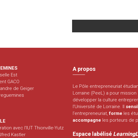
EMINES
A propos
selle Est
ent GACO
Le Pôle entrepreneuriat étudia
xandre de Geiger
Lorraine (PeeL) a pour mission
rreguemines
développer la culture entrepren
l'Université de Lorraine. Il
sensi
l'entrepreneuriat,
forme
les étu
accompagne
les porteurs de p
LLE
ration avec l’IUT Thionville-Yutz
Espace labélisé
Learning
fred Kastler