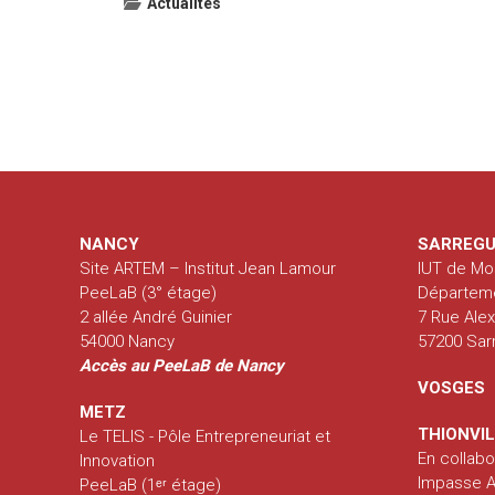
Actualités
Navigation
de
l’article
NANCY
SARREGU
Site ARTEM – Institut Jean Lamour
IUT de Mo
PeeLaB (3° étage)
Départem
2 allée André Guinier
7 Rue Ale
54000 Nancy
57200 Sa
Accès au PeeLaB de Nancy
VOSGES
METZ
THIONVI
Le TELIS - Pôle Entrepreneuriat et
En collabo
Innovation
Impasse Al
PeeLaB (1ᵉʳ étage)