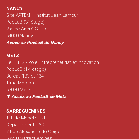
NANCY
Site ARTEM – Institut Jean Lamour
PeeLaB (3° étage)
2 allée André Guinier
54000 Nancy
Accès au PeeLaB de Nancy
METZ
Le TELIS - Pôle Entrepreneuriat et Innovation
PeeLaB (1ᵉʳ étage)
Bureau 133 et 134
1 rue Marconi
57070 Metz
Accès au PeeLaB de Metz
SARREGUEMINES
IUT de Moselle Est
Département GACO
7 Rue Alexandre de Geiger
57200 Sarreguemines