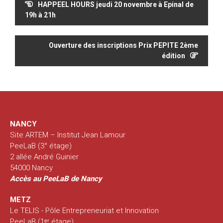
HAPPEEL HOURS jeudi 20 novembre à Epinal de
de
19h à 21h
l’article
Ouverture des inscriptions Prix PEPITE 2ème
édition
NANCY
Site ARTEM – Institut Jean Lamour
PeeLaB (3° étage)
2 allée André Guinier
54000 Nancy
Accès au PeeLaB de Nancy
METZ
Le TELIS - Pôle Entrepreneuriat et Innovation
PeeLaB (1ᵉʳ étage)