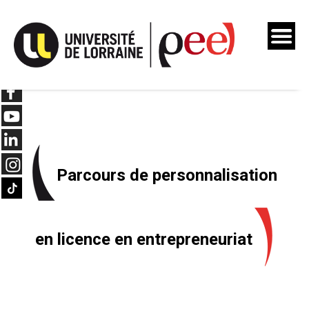
Skip
to
content
Parcours de personnalisation
en licence en entrepreneuriat