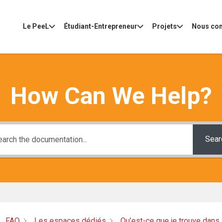
Le PeeL
Étudiant-Entrepreneur
Projets
Nous con
How Can We Help?
Sear
:
FAQ
Les espaces dédiés
Qu’est-ce que je trouve dan