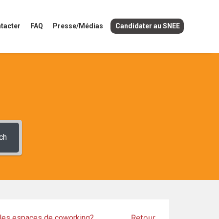
tacter
FAQ
Presse/Médias
Candidater au SNEE
ch
Retour
s les espaces de coworking?