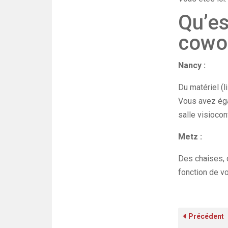
Qu’es
cowo
Nancy :
Du matériel (l
Vous avez éga
salle visioco
Metz :
Des chaises, d
fonction de v
Précédent