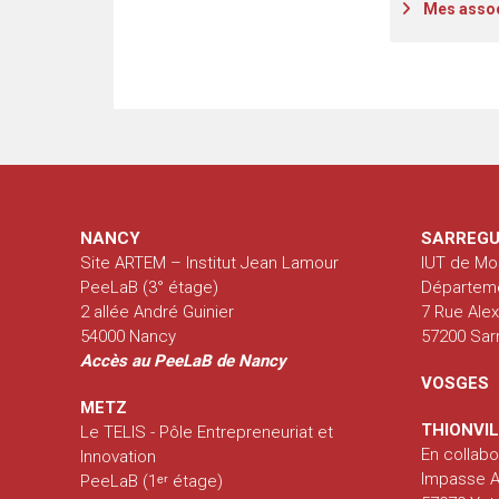
Mes associés qui ne 
NANCY
SARREGU
Site ARTEM – Institut Jean Lamour
IUT de Mo
PeeLaB (3° étage)
Départem
2 allée André Guinier
7 Rue Ale
54000 Nancy
57200 Sa
Accès au PeeLaB de Nancy
VOSGES
METZ
THIONVI
Le TELIS - Pôle Entrepreneuriat et
En collabo
Innovation
Impasse Al
PeeLaB (1ᵉʳ étage)