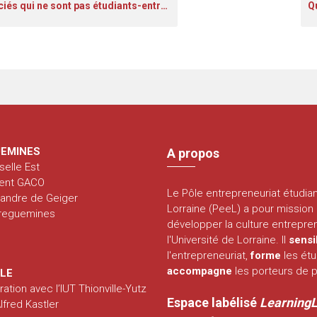
sont pas étudiants-entrepreneurs peuvent-ils venir dans les locaux ?
EMINES
A propos
selle Est
ent GACO
Le Pôle entrepreneuriat étudia
xandre de Geiger
Lorraine (PeeL) a pour mission
rreguemines
développer la culture entrepren
l'Université de Lorraine. Il
sensi
l'entrepreneuriat,
forme
les étu
accompagne
les porteurs de p
LLE
ration avec l’IUT Thionville-Yutz
Espace labélisé
Learning
fred Kastler