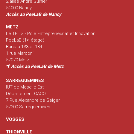
2 allée André Guinier
54000 Nancy
Accès au PeeLaB de Nancy
METZ
Le TELIS - Pôle Entrepreneuriat et Innovation
PeeLaB (1ᵉʳ étage)
Bureau 133 et 134
1 rue Marconi
57070 Metz
Accès au PeeLaB de Metz
SARREGUEMINES
IUT de Moselle Est
Département GACO
7 Rue Alexandre de Geiger
57200 Sarreguemines
VOSGES
THIONVILLE