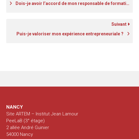
Dois-je avoir l’accord de mon responsable de formation pour entrer au PeeL ?
Suivant
Puis-je valoriser mon expérience entrepreneuriale ?
NANCY
Site ARTEM – Institut Jean Lamour
PeeLaB (3° étage)
2 allée André Guinier
54000 Nancy