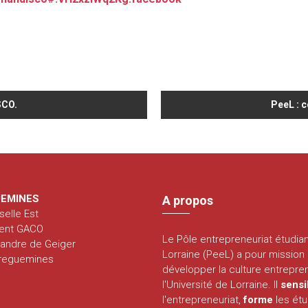
SCO.
PeeL : c
EMINES
A propos
selle Est
ent GACO
Le Pôle entrepreneuriat étudia
xandre de Geiger
Lorraine (PeeL) a pour mission
rreguemines
développer la culture entrepren
l'Université de Lorraine. Il
sensi
l'entrepreneuriat,
forme
les étu