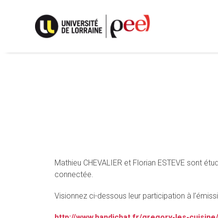
Skip
to
content
Mathieu CHEVALIER et Florian ESTEVE sont étudia
connectée.
Visionnez ci-dessous leur participation à l’émis
http://www.handichat.fr/gregory-les-cuisi