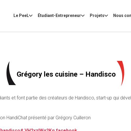
Le PeeL
Étudiant-Entrepreneur
Projets
Nous con
Grégory les cuisine – Handisco
nts et font partie des créateurs de Handisco, start-up qui déve
sion HandiChat présenté par Grégory Cuilleron
ne/handisco#.VH2xzlWq2Kg.facebook