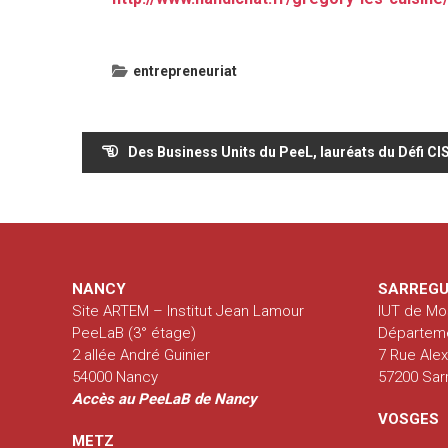
entrepreneuriat
Navigation
Des Business Units du PeeL, lauréats du Défi CI
de
l’article
NANCY
SARREGU
Site ARTEM – Institut Jean Lamour
IUT de Mo
PeeLaB (3° étage)
Départem
2 allée André Guinier
7 Rue Ale
54000 Nancy
57200 Sa
Accès au PeeLaB de Nancy
VOSGES
METZ